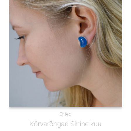
Ehted
Kõrvarõngad Sinine kuu