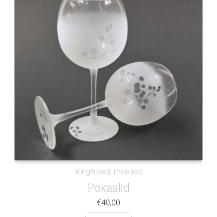
Kingitused, meened
Pokaalid
€
40,00