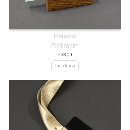
Pildiraamid
Pildiraam
€
28,00
Lisa korvi