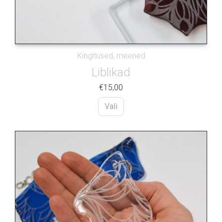
Kingitused, meened
Liblikad
€
15,00
Vali