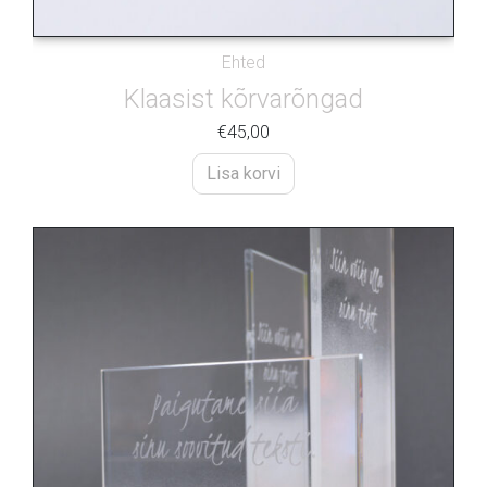
Ehted
Klaasist kõrvarõngad
€
45,00
Lisa korvi