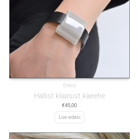
Ehted
Hallist klaasist käeehe
€
45,00
Loe edasi