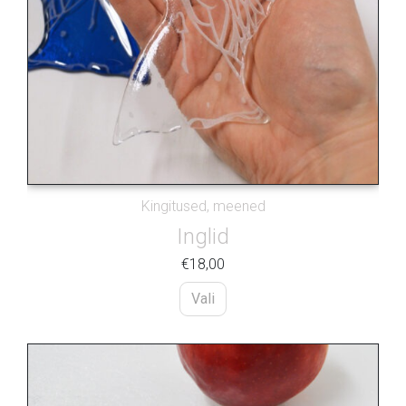
Kingitused, meened
Inglid
€
18,00
Vali