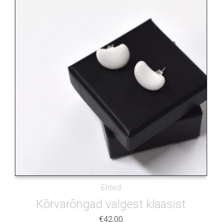
Ehted
Kõrvarõngad valgest klaasist
€
42,00