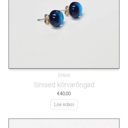
Ehted
Sinised kõrvarõngad
€
40,00
Loe edasi