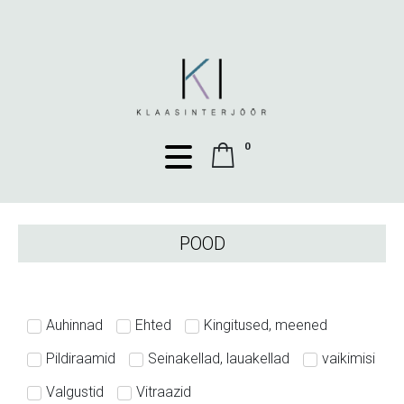
0
POOD
Auhinnad
Ehted
Kingitused, meened
Pildiraamid
Seinakellad, lauakellad
vaikimisi
Valgustid
Vitraazid