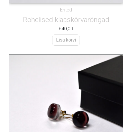
Ehted
Rohelised klaaskõrvarõngad
€
40,00
Lisa korvi