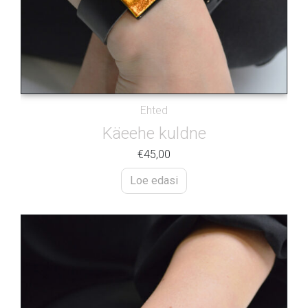
Ehted
Käeehe kuldne
€
45,00
Loe edasi