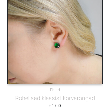
Ehted
Rohelised klaasist kõrvarõngad
€
40,00