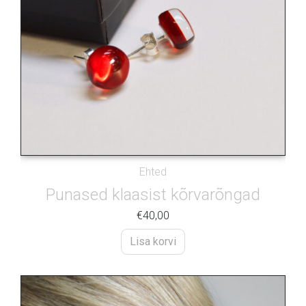
Ehted
Punased klaasist kõrvarõngad
€
40,00
Lisa korvi