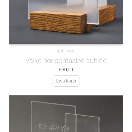
Auhinnad
Väike horisontaalne auhind
€
50,00
Lisa korvi