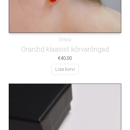
Ehted
Oranžid klaasist kõrvarõngad
€
40,00
Lisa korvi