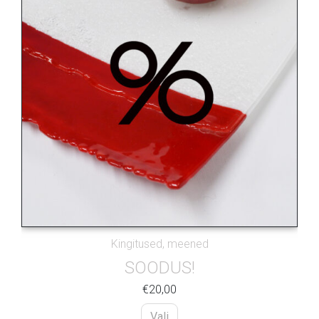
Kingitused, meened
SOODUS!
€
20,00
Vali