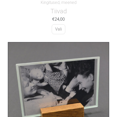
Kingitused, meened
Tiivad
€
24,00
Vali