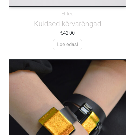
Ehted
Kuldsed kõrvarõngad
€
42,00
Loe edasi