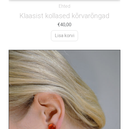
Ehted
Klaasist kollased kõrvarõngad
€
40,00
Lisa korvi