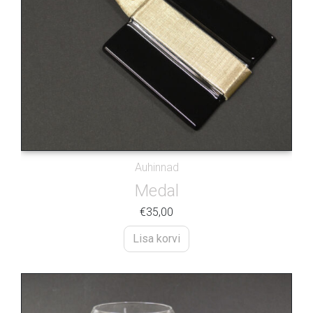
Auhinnad
Medal
€
35,00
Lisa korvi