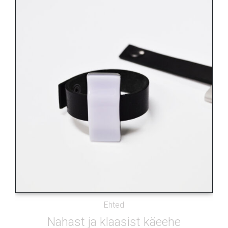
Ehted
Nahast ja klaasist käeehe