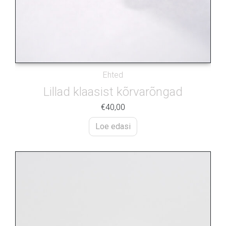
Ehted
Lillad klaasist kõrvarõngad
€
40,00
Loe edasi