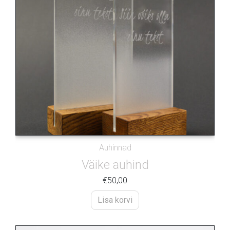
Auhinnad
Väike auhind
€
50,00
Lisa korvi