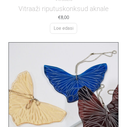
Vitraaži riputuskonksud aknale
€
8,00
Loe edasi