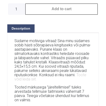
Add to cart
Description
Südame motiiviga vitraaž Sina minu südames
sobib hästi sõbrapäeva kingituseks või pulma-
aastapäevaks. Punane klaas on
silmatorkavaks kontrastiks heledate roosade
ja läbipaistvate vahel. Vitraažis püüavad pilku
kaks tahulist kristalli. Klaasvitraaži mõõdud:
24,5×15,5 cm. Kui soovid vitraaži riputada,
pakume selleks aknaraami peale lükatavaid
riputuskonkse. Konksud ei riku raami.
Toote
võid leida siit.
Tooted märkusega ”järeltellimisel” tuleks
arvestada tellimuse täitmiseks vähemalt 7
päeva. Teiega võetakse ühendust kui tellimus
on valmis.